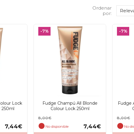
Ordenar
Relev
por:
-7%
-7%
Colour Lock
Fudge Champú All Blonde
Fudge A
r 250ml
Colour Lock 250ml
Precio
Precio
Precio
Precio
8,00€
8,00€
base
base
7,44€
7,44€
No disponible
No di