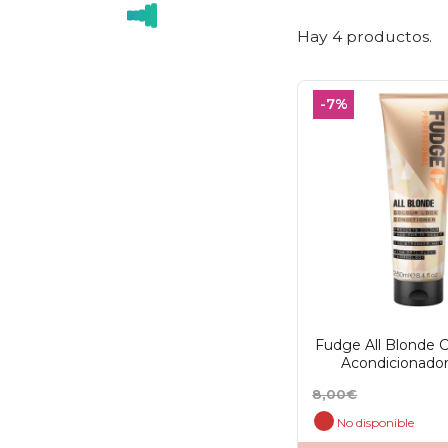
Hay 4 productos.
-7%
Fudge All Blonde 
Acondicionado
Precio
Precio
8,00€
base
No disponible