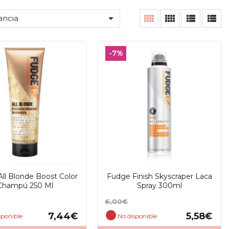





ancia
-7%
ll Blonde Boost Color
Fudge Finish Skyscraper Laca
Champú 250 Ml
Spray 300ml
Precio
Precio
6,00€
base
7,44€
5,58€
sponible
No disponible