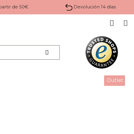
 partir de 50€
Devolución 14 días
Outlet