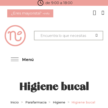
de 9:00 a 18:00
¿Eres mayorista?
+info
Menú
Higiene bucal
Inicio
Parafarmacia
Higiene
Higiene bucal