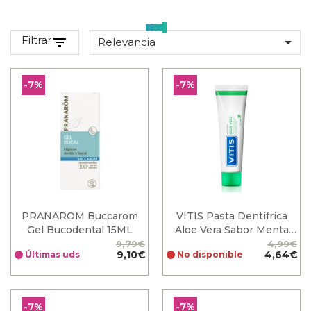
Filtrar
filter_list

Relevancia
-7%
-7%
PRANAROM Buccarom
VITIS Pasta Dentífrica
Gel Bucodental 15ML
Aloe Vera Sabor Menta
150ml
9,79€
4,99€
Precio
Precio
9,10€
Precio
Precio
4,64€
Últimas uds
No disponible
base
base
-7%
-7%