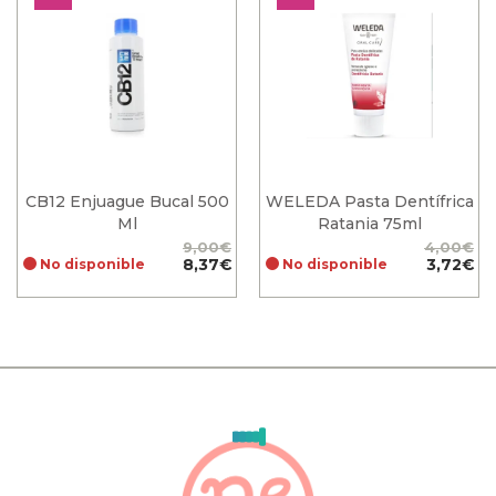
CB12 Enjuague Bucal 500
WELEDA Pasta Dentífrica
Ml
Ratania 75ml
9,00€
4,00€
Precio
Precio
8,37€
Precio
Precio
3,72€
No disponible
No disponible
base
base