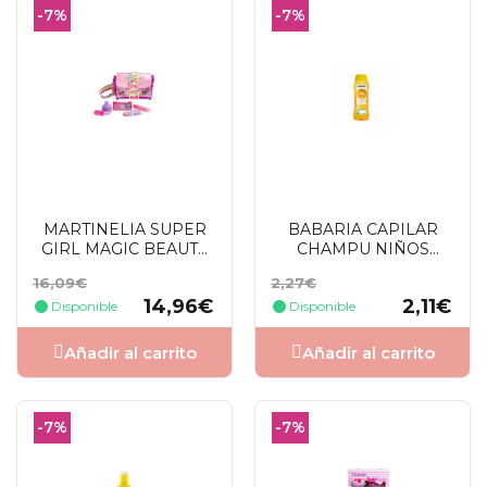
-7%
-7%
MARTINELIA SUPER
BABARIA CAPILAR
GIRL MAGIC BEAUTY
CHAMPU NIÑOS
SETS
MANZANILLA 600ML
Precio
Precio
Precio
Precio
16,09€
2,27€
base
base
14,96€
2,11€
Disponible
Disponible
Añadir al carrito
Añadir al carrito
-7%
-7%