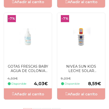
Añadir al carrito
Añadir al carrito
-7%
-7%
GOTAS FRESCAS BABY
NIVEA SUN KIDS
AGUA DE COLONIA
LECHE SOLAR
SPRAY 250 ML
SENSITIVE SFP50+ 200
Precio
Precio
Precio
Precio
4,33€
9,23€
ML
base
base
4,03€
8,59€
Disponible
Disponible
Añadir al carrito
Añadir al carrito