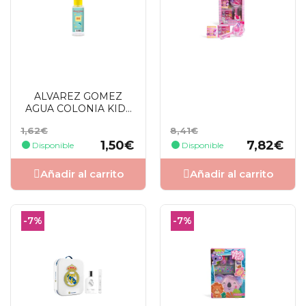
ALVAREZ GOMEZ
AGUA COLONIA KIDS
EDC SPRAY 90ML
Precio
Precio
Precio
Precio
1,62€
8,41€
base
base
1,50€
7,82€
Disponible
Disponible
Añadir al carrito
Añadir al carrito
-7%
-7%