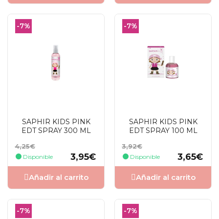
-7%
-7%
SAPHIR KIDS PINK
SAPHIR KIDS PINK
EDT SPRAY 300 ML
EDT SPRAY 100 ML
Precio
Precio
Precio
Precio
4,25€
3,92€
base
base
3,95€
3,65€
Disponible
Disponible
Añadir al carrito
Añadir al carrito
-7%
-7%