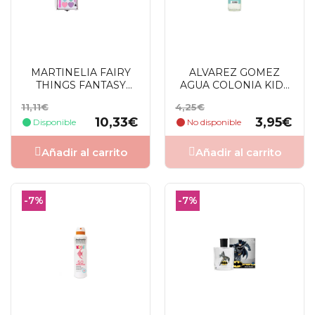
MARTINELIA FAIRY
ALVAREZ GOMEZ
THINGS FANTASY
AGUA COLONIA KIDS
BEAUTY MALETIN 6
EDC SPRAY 300ML
Precio
Precio
Precio
Precio
11,11€
4,25€
SOMBRAS
base
base
10,33€
3,95€
Disponible
No disponible
Añadir al carrito
Añadir al carrito
-7%
-7%