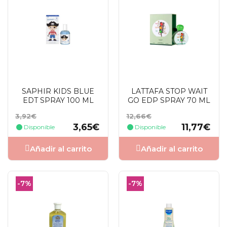
SAPHIR KIDS BLUE
LATTAFA STOP WAIT
EDT SPRAY 100 ML
GO EDP SPRAY 70 ML
Precio
Precio
Precio
Precio
3,92€
12,66€
base
base
3,65€
11,77€
Disponible
Disponible
Añadir al carrito
Añadir al carrito
-7%
-7%