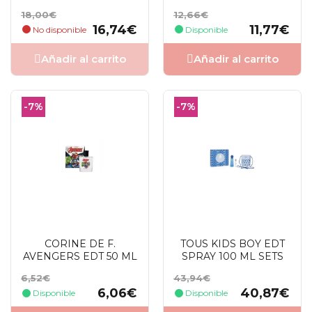
Precio
Precio
Precio
Precio
18,00€
12,66€
base
base
16,74€
11,77€
No disponible
Disponible
Añadir al carrito
Añadir al carrito
-7%
-7%
CORINE DE F.
TOUS KIDS BOY EDT
AVENGERS EDT 50 ML
SPRAY 100 ML SETS
Precio
Precio
Precio
Precio
6,52€
43,94€
base
base
6,06€
40,87€
Disponible
Disponible