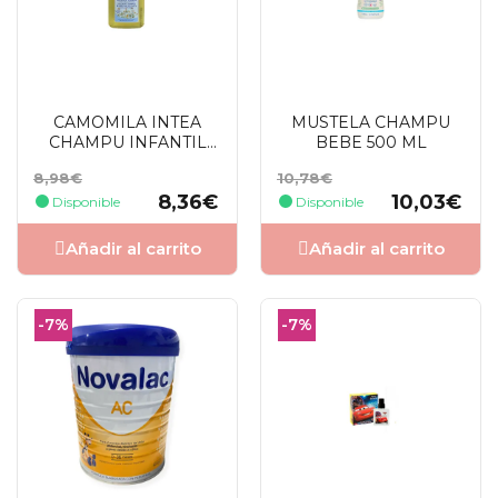
CAMOMILA INTEA
MUSTELA CHAMPU
CHAMPU INFANTIL
BEBE 500 ML
REFLEJOS RUBIO
Precio
Precio
Precio
Precio
8,98€
10,78€
250ML
base
base
8,36€
10,03€
Disponible
Disponible
Añadir al carrito
Añadir al carrito
-7%
-7%