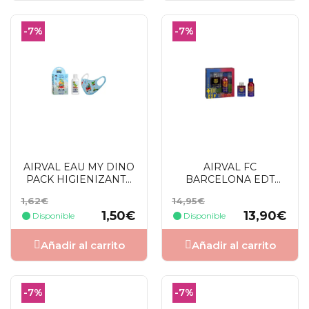
-7%
-7%
AIRVAL EAU MY DINO
AIRVAL FC
PACK HIGIENIZANTE
BARCELONA EDT
100 ML
SPRAY 100 ML + DEO
Precio
Precio
Precio
Precio
1,62€
14,95€
150 ML SETS
base
base
1,50€
13,90€
Disponible
Disponible
Añadir al carrito
Añadir al carrito
-7%
-7%