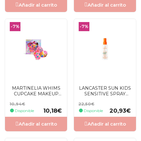
Añadir al carrito
Añadir al carrito
-7%
-7%
MARTINELIA WHIMS
LANCASTER SUN KIDS
CUPCAKE MAKEUP
SENSITIVE SPRAY
PALETA 7 SOMBRAS +
SPF50 150 ML
Precio
Precio
Precio
Precio
10,94€
22,50€
7 BRILLO LABIOS
base
base
10,18€
20,93€
Disponible
Disponible
Añadir al carrito
Añadir al carrito