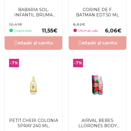
BABARIA SOL.
CORINE DE F.
INFANTIL BRUMA
BATMAN EDT 50 ML
PROTECTORA SFP50
Precio
Precio
Precio
Precio
12,41€
6,52€
200 ML
base
base
11,55€
6,06€
Disponible
Últimas uds
Añadir al carrito
Añadir al carrito
-7%
-7%
PETIT CHERI COLONIA
AIRVAL BEBES
SPRAY 240 ML.
LLORONES BODY
SPRAY 200 ML