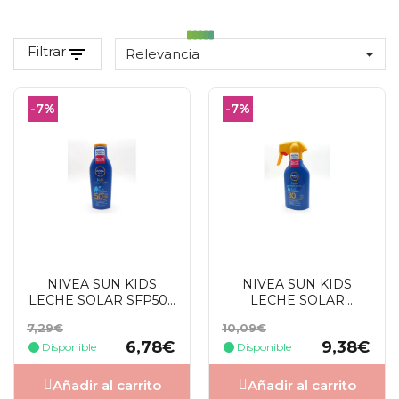
Filtrar
filter_list

Relevancia
-7%
-7%
NIVEA SUN KIDS
NIVEA SUN KIDS
LECHE SOLAR SFP50+
LECHE SOLAR
200 ML
PISTOLA SPF30 270
Precio
Precio
Precio
Precio
7,29€
10,09€
ML
base
base
6,78€
9,38€
Disponible
Disponible
Añadir al carrito
Añadir al carrito