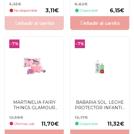
Precio
Precio
Precio
Precio
3,35€
6,62€
base
base
3,11€
6,15€
No disponible
Disponible
Añadir al carrito
Añadir al carrito
-7%
-7%
MARTINELIA FAIRY
BABARIA SOL. LECHE
THINGS GLAMOUR
PROTECTOR INFANTIL
PURSE SETS
F50+ +AFTER HIELO
Precio
Precio
Precio
Precio
12,58€
12,17€
100 ML
base
base
11,70€
11,32€
Últimas uds
Disponible