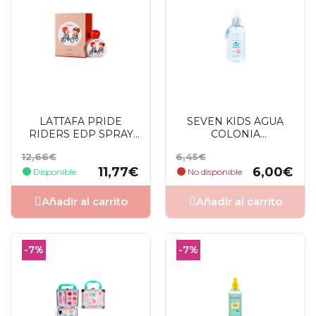
LATTAFA PRIDE
SEVEN KIDS AGUA
RIDERS EDP SPRAY
COLONIA
100 ML
PREBIOTICOS 250 ML
Precio
Precio
Precio
Precio
12,66€
6,45€
base
base
11,77€
6,00€
Disponible
No disponible
Añadir al carrito
Añadir al carrito
-7%
-7%