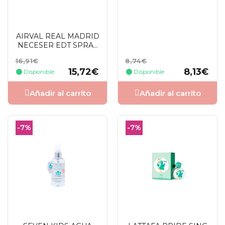
AIRVAL REAL MADRID
NECESER EDT SPRAY
100 ML + ROLL-ON 10
Precio
Precio
Precio
Precio
16,91€
8,74€
ML
base
base
15,72€
8,13€
Disponible
Disponible
Añadir al carrito
Añadir al carrito
-7%
-7%