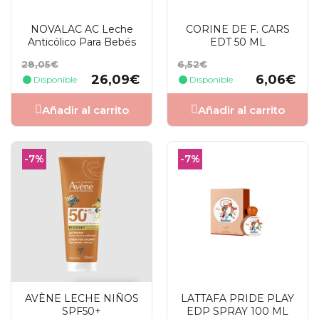
NOVALAC AC Leche
CORINE DE F. CARS
Anticólico Para Bebés
EDT 50 ML
Precio
Precio
Precio
Precio
28,05€
6,52€
base
base
26,09€
6,06€
Disponible
Disponible
Añadir al carrito
Añadir al carrito
-7%
-7%
AVÈNE LECHE NIÑOS
LATTAFA PRIDE PLAY
SPF50+
EDP SPRAY 100 ML