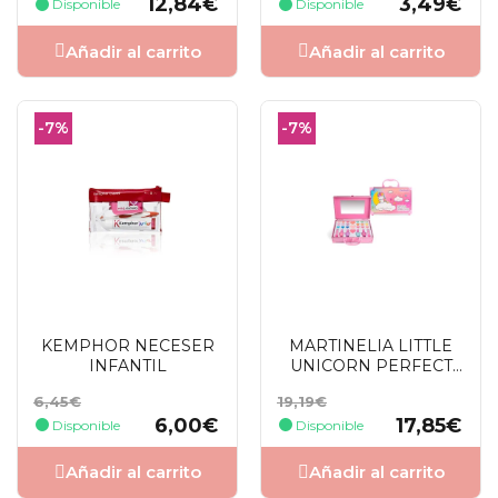
12,84€
3,49€
Disponible
Disponible
Añadir al carrito
Añadir al carrito
-7%
-7%
KEMPHOR NECESER
MARTINELIA LITTLE
INFANTIL
UNICORN PERFECT
TRAVELER MALETIN
Precio
Precio
Precio
Precio
6,45€
19,19€
base
base
6,00€
17,85€
Disponible
Disponible
Añadir al carrito
Añadir al carrito