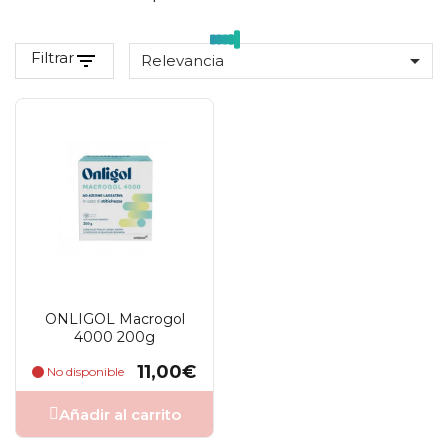
Filtrar
filter_list

Relevancia
ONLIGOL Macrogol
4000 200g
Precio
11,00€
No disponible
Añadir al carrito