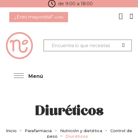
de 9:00 a 18:00
¿Eres mayorista?
+info
Menú
Diuréticos
Inicio
Parafarmacia
Nutrición y dietética
Control de
peso
Diuréticos