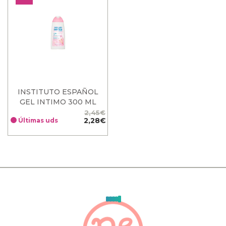
INSTITUTO ESPAÑOL
GEL INTIMO 300 ML
2,45€
Precio
Precio
2,28€
Últimas uds
base