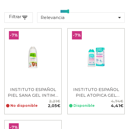
Filtrar
filter_list

Relevancia
-7%
-7%
INSTITUTO ESPAÑOL
INSTITUTO ESPAÑOL
PIEL SANA GEL INTIMO
PIEL ATOPICA GEL
300 ML
INTIMO 300ML
2,21€
4,74€
Precio
Precio
2,05€
Precio
Precio
4,41€
No disponible
Disponible
base
base
-7%