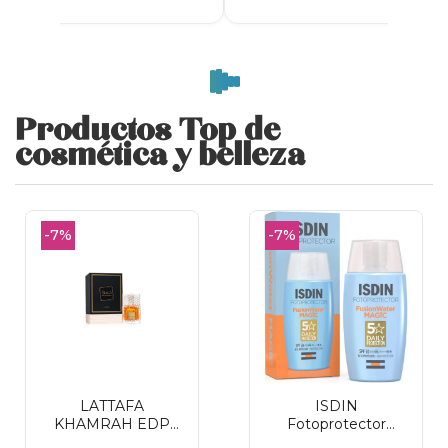
Productos Top de
cosmética y belleza
-7%
-7%
LATTAFA
ISDIN
KHAMRAH EDP
Fotoprotector
SPRAY 100 ML
Fusion Water SPF