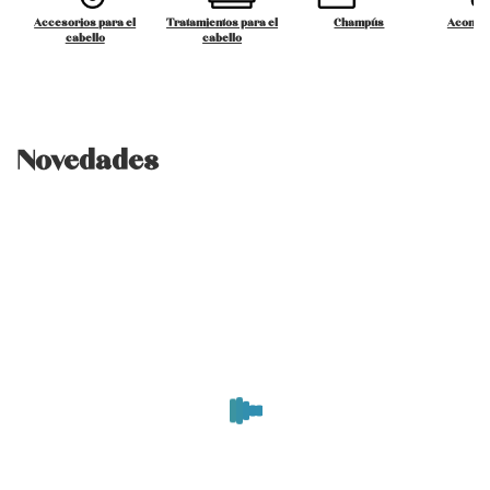
Accesorios para el
Tratamientos para el
Champús
Acondi
cabello
cabello
Novedades