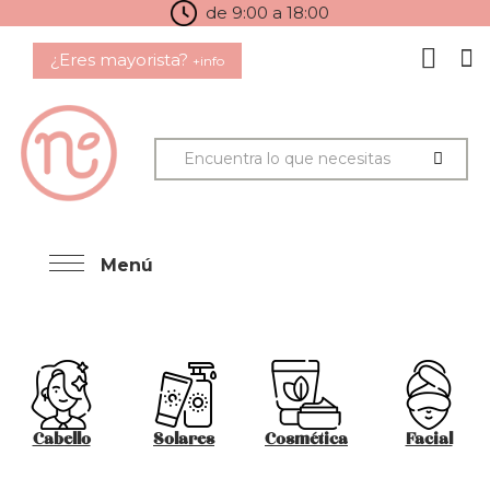
de 9:00 a 18:00
¿Eres mayorista?
+info
Menú
Cabello
Solares
Cosmética
Facial