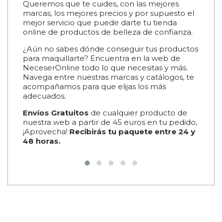
Queremos que te cuides, con las mejores
o loc
que
marcas, los mejores precios y por supuesto el
para e
.
mejor servicio que puede darte tu tienda
edad 
para
online de productos de belleza de confianza.
hombr
 que
¿Aún no sabes dónde conseguir tus productos
Tambi
para maquillarte? Encuentra en la web de
calid
NeceserOnline todo lo que necesitas y más.
Gard
ion
Navega entre nuestras marcas y catálogos, te
para
acompañamos para que elijas los más
adecuados.
ne.com
Envíos Gratuitos
de cualquier producto de
ara
nuestra web a partir de 45 euros en tu pedido,
mética
¡Aprovecha!
Recibirás tu paquete entre 24 y
48 horas.