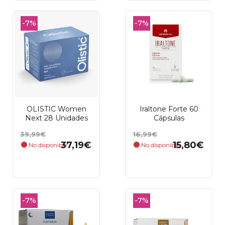
Añadir al carrito
Añadir al carrito
-7%
-7%
OLISTIC Women
Iraltone Forte 60
Next 28 Unidades
Cápsulas
Precio
Precio
Precio
Precio
39,99€
16,99€
base
base
37,19€
15,80€
No disponible
No disponible
Añadir al carrito
Añadir al carrito
-7%
-7%