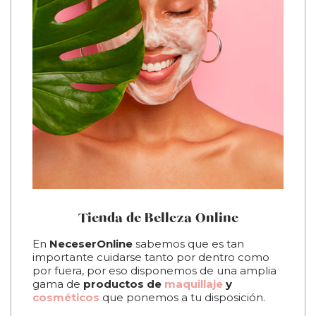
Tienda de Belleza Online
En
NeceserOnline
sabemos que es tan
Ofrec
más
importante cuidarse tanto por dentro como
cuant
logía
por fuera, por eso disponemos de una amplia
encont
s
gama de
productos de
maquillaje
y
que n
es.
cosméticos
que ponemos a tu disposición.
Para e