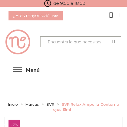
de 9:00 a 18:00
¿Eres mayorista?
+info
Menú
Inicio
Marcas
SVR
SVR Relax Ampolla Contorno
ojos 15ml
-7%
-7%