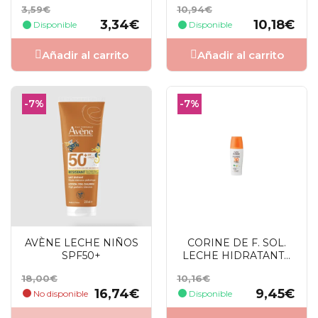
Precio
Precio
Precio
Precio
3,59€
10,94€
200 ML
base
base
3,34€
10,18€
Disponible
Disponible
Añadir al carrito
Añadir al carrito
-7%
-7%
AVÈNE LECHE NIÑOS
CORINE DE F. SOL.
SPF50+
LECHE HIDRATANTE
FPS 30 150 ML
Precio
Precio
Precio
Precio
18,00€
10,16€
base
base
16,74€
9,45€
No disponible
Disponible