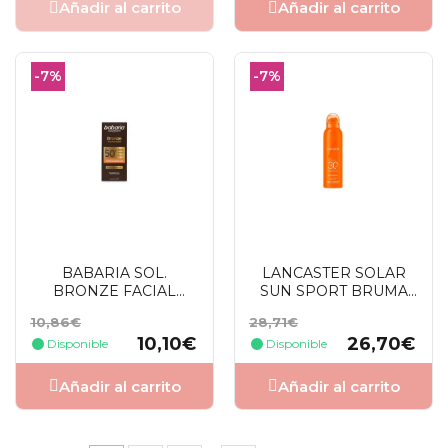
Añadir al carrito
Añadir al carrito
-7%
-7%
BABARIA SOL.
LANCASTER SOLAR
BRONZE FACIAL
SUN SPORT BRUMA
FLUIDO SOLAR
SPRAY SPF30 200 ML
Precio
Precio
Precio
Precio
10,86€
28,71€
FOTOPROTECTOR
base
base
10,10€
26,70€
GLOW+COLOR SPF50
Disponible
Disponible
40 ML
Añadir al carrito
Añadir al carrito