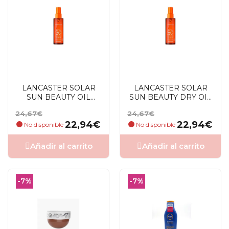
LANCASTER SOLAR
LANCASTER SOLAR
SUN BEAUTY OIL
SUN BEAUTY DRY OIL
SPF30 150 ML
SPF50 150 ML
Precio
Precio
Precio
Precio
24,67€
24,67€
base
base
22,94€
22,94€
No disponible
No disponible
Añadir al carrito
Añadir al carrito
-7%
-7%