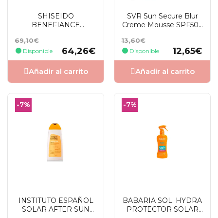
SHISEIDO
SVR Sun Secure Blur
BENEFIANCE
Creme Mousse SPF50+
WRINKLE SMOOTH.
50 Ml
Precio
Precio
Precio
Precio
69,10€
13,60€
DAY CREAM SPF 25
base
base
64,26€
12,65€
50ML
Disponible
Disponible
Añadir al carrito
Añadir al carrito
-7%
-7%
INSTITUTO ESPAÑOL
BABARIA SOL. HYDRA
SOLAR AFTER SUN
PROTECTOR SOLAR
LOCION 300ML
ALOE SFP50 SPRAY