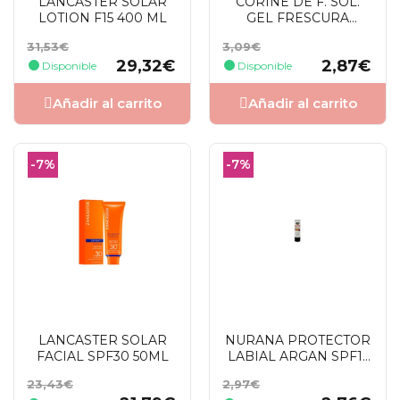
LANCASTER SOLAR
CORINE DE F. SOL.
LOTION F15 400 ML
GEL FRESCURA
AFTERSUN 150 ML
Precio
Precio
Precio
Precio
31,53€
3,09€
base
base
29,32€
2,87€
Disponible
Disponible
Añadir al carrito
Añadir al carrito
-7%
-7%
LANCASTER SOLAR
NURANA PROTECTOR
FACIAL SPF30 50ML
LABIAL ARGAN SPF15
4GR
Precio
Precio
Precio
Precio
23,43€
2,97€
base
base