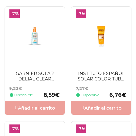
-7%
-7%
GARNIER SOLAR
INSTITUTO ESPAÑOL
DELIAL CLEAR
SOLAR COLOR TUBO
PROTECT
FACIAL SPF50 75ML
Precio
Precio
Precio
Precio
9,23€
7,27€
BRONCEADO
base
base
8,59€
6,76€
SUBLIME SPF30+
Disponible
Disponible
SPRAY 200 ML
Añadir al carrito
Añadir al carrito
-7%
-7%