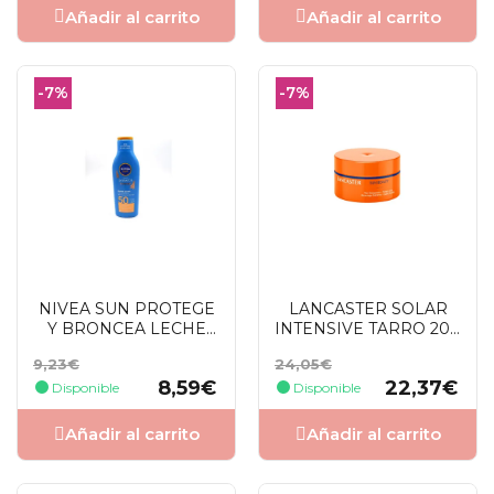
Añadir al carrito
Añadir al carrito
-7%
-7%
NIVEA SUN PROTEGE
LANCASTER SOLAR
Y BRONCEA LECHE
INTENSIVE TARRO 200
SOLAR SFP50 200 ML
ML
Precio
Precio
Precio
Precio
9,23€
24,05€
base
base
8,59€
22,37€
Disponible
Disponible
Añadir al carrito
Añadir al carrito