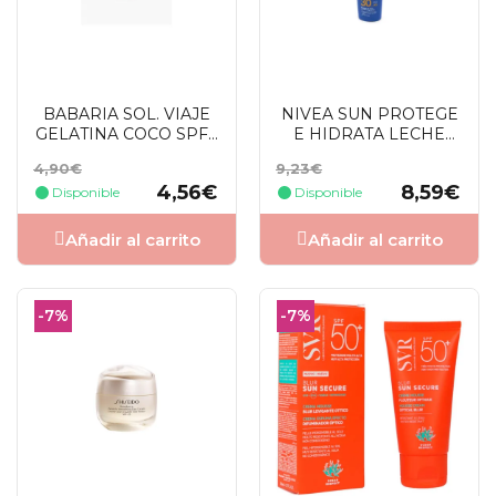
BABARIA SOL. VIAJE
NIVEA SUN PROTEGE
GELATINA COCO SPF0
E HIDRATA LECHE
75 ML
SOLAR SPF30 200 ML
Precio
Precio
Precio
Precio
4,90€
9,23€
base
base
4,56€
8,59€
Disponible
Disponible
Añadir al carrito
Añadir al carrito
-7%
-7%