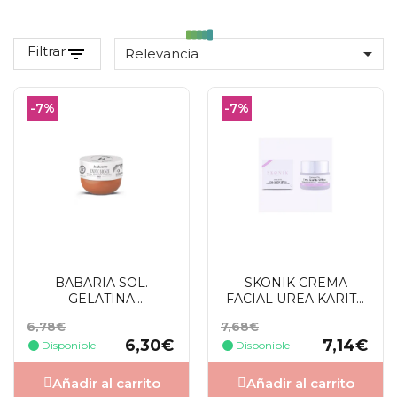
Filtrar
filter_list

Relevancia
-7%
-7%
BABARIA SOL.
SKONIK CREMA
GELATINA
FACIAL UREA KARITE
BRONCEADORA
DIA SPF50 50 ML
Precio
Precio
Precio
Precio
6,78€
7,68€
INTENSIVA COCO
base
base
6,30€
7,14€
SFP0 300ML
Disponible
Disponible
Añadir al carrito
Añadir al carrito