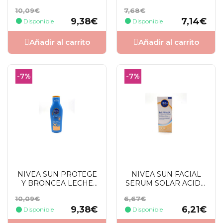
SOLAR PISTOLA
INTENSIVO 300 ML
Precio
Precio
Precio
Precio
10,09€
7,68€
SPF20 270 ML
base
base
9,38€
7,14€
Disponible
Disponible
Añadir al carrito
Añadir al carrito
-7%
-7%
NIVEA SUN PROTEGE
NIVEA SUN FACIAL
Y BRONCEA LECHE
SERUM SOLAR ACIDO
SOLAR SPF20 200 ML
HIALURONICO SFP50
Precio
Precio
Precio
Precio
10,09€
6,67€
30 ML
base
base
9,38€
6,21€
Disponible
Disponible