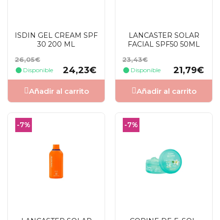
ISDIN GEL CREAM SPF
LANCASTER SOLAR
30 200 ML
FACIAL SPF50 50ML
Precio
Precio
Precio
Precio
26,05€
23,43€
base
base
24,23€
21,79€
Disponible
Disponible
Añadir al carrito
Añadir al carrito
-7%
-7%