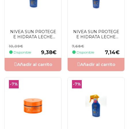
NIVEA SUN PROTEGE
NIVEA SUN PROTEGE
E HIDRATA LECHE
E HIDRATA LECHE
SOLAR PISTOLA
SOLAR SPF15 200 ML
Precio
Precio
Precio
Precio
10,09€
7,68€
SPF30 270 ML
base
base
9,38€
7,14€
Disponible
Disponible
Añadir al carrito
Añadir al carrito
-7%
-7%