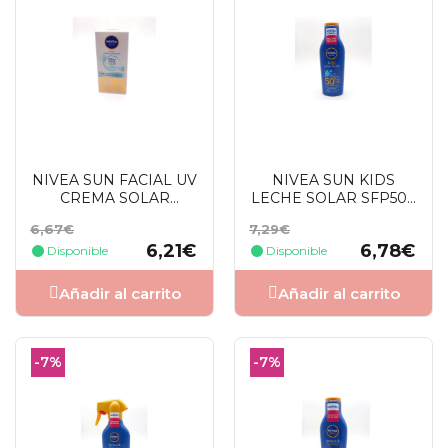
NIVEA SUN FACIAL UV
NIVEA SUN KIDS
CREMA SOLAR
LECHE SOLAR SFP50+
NIACINAMIDE PIEL
200 ML
Precio
Precio
Precio
Precio
6,67€
7,29€
CLARA SFP50+ 40 ML
base
base
6,21€
6,78€
Disponible
Disponible
Añadir al carrito
Añadir al carrito
-7%
-7%