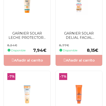
GARNIER SOLAR
GARNIER SOLAR
LECHE PROTECTORA
DELIAL FACIAL
ECO-DISEÑADA SPF30
SENSITIVE ADVANCED
Precio
Precio
Precio
Precio
8,54€
8,77€
175 ML
FPS 50+ 50 ML
base
base
7,94€
8,15€
Disponible
Disponible
Añadir al carrito
Añadir al carrito
-7%
-7%