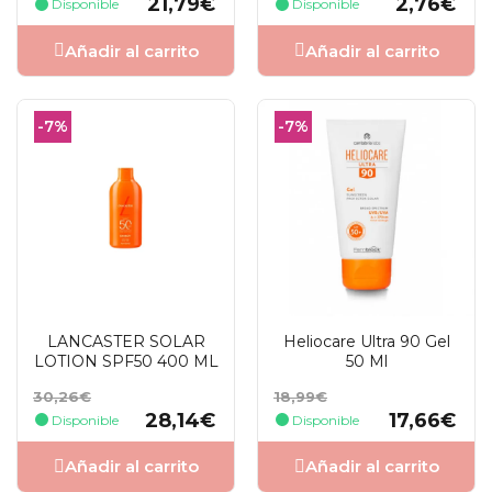
21,79€
2,76€
Disponible
Disponible
Añadir al carrito
Añadir al carrito
-7%
-7%
LANCASTER SOLAR
Heliocare Ultra 90 Gel
LOTION SPF50 400 ML
50 Ml
Precio
Precio
Precio
Precio
30,26€
18,99€
base
base
28,14€
17,66€
Disponible
Disponible
Añadir al carrito
Añadir al carrito