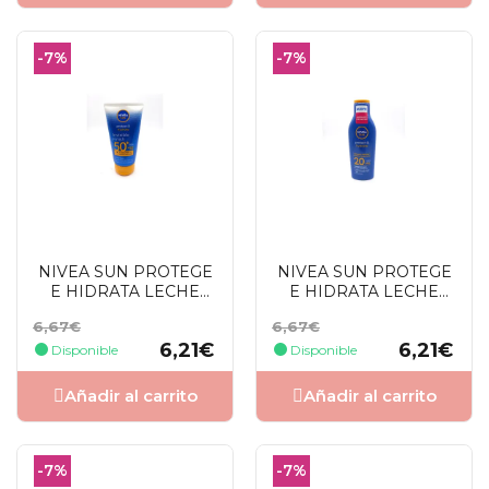
-7%
-7%
NIVEA SUN PROTEGE
NIVEA SUN PROTEGE
E HIDRATA LECHE
E HIDRATA LECHE
SOLAR ACABADO
SOLAR SPF20 200 ML
Precio
Precio
Precio
Precio
6,67€
6,67€
INVISIBLE SFP50+ 150
base
base
6,21€
6,21€
ML
Disponible
Disponible
Añadir al carrito
Añadir al carrito
-7%
-7%