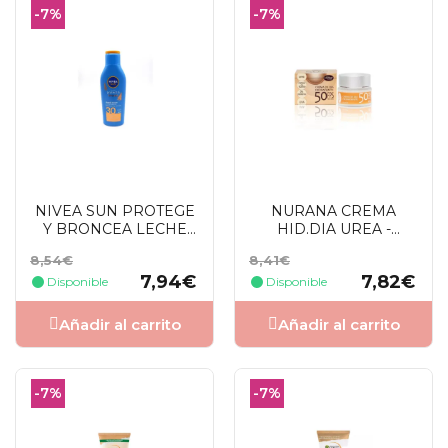
-7%
-7%
NIVEA SUN PROTEGE
NURANA CREMA
Y BRONCEA LECHE
HID.DIA UREA -
SOLAR SPF30 200 ML
KARITE SPF50- 50 ML
Precio
Precio
Precio
Precio
8,54€
8,41€
base
base
7,94€
7,82€
Disponible
Disponible
Añadir al carrito
Añadir al carrito
-7%
-7%