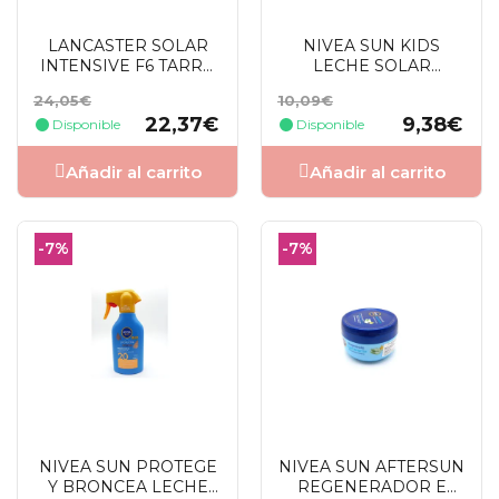
LANCASTER SOLAR
NIVEA SUN KIDS
INTENSIVE F6 TARRO
LECHE SOLAR
200 ML
PISTOLA SPF30 270
Precio
Precio
Precio
Precio
24,05€
10,09€
ML
base
base
22,37€
9,38€
Disponible
Disponible
Añadir al carrito
Añadir al carrito
-7%
-7%
NIVEA SUN PROTEGE
NIVEA SUN AFTERSUN
Y BRONCEA LECHE
REGENERADOR E