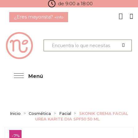
de 9:00 a 18:00
¿Eres mayorista?
+info
Menú
Inicio
Cosmética
Facial
SKONIK CREMA FACIAL
UREA KARITE DIA SPF50 50 ML
-7%
-7%