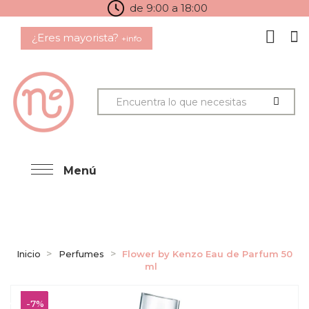
de 9:00 a 18:00
¿Eres mayorista?
+info
Menú
Inicio
Perfumes
Flower by Kenzo Eau de Parfum 50
ml
-7%
-7%