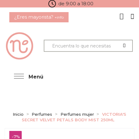
de 9:00 a 18:00
¿Eres mayorista?
+info
Menú
Inicio
Perfumes
Perfumes mujer
VICTORIA'S
SECRET VELVET PETALS BODY MIST 250ML
-7%
-7%