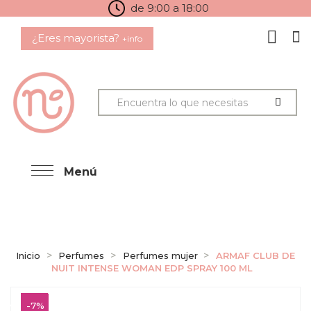
de 9:00 a 18:00
¿Eres mayorista?
+info
Menú
Inicio
Perfumes
Perfumes mujer
ARMAF CLUB DE
NUIT INTENSE WOMAN EDP SPRAY 100 ML
-7%
-7%