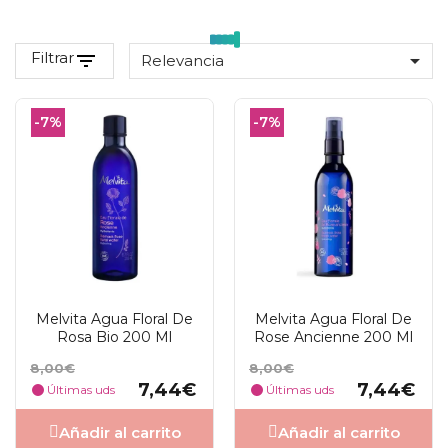
Filtrar
filter_list

Relevancia
-7%
-7%
Melvita Agua Floral De
Melvita Agua Floral De
Rosa Bio 200 Ml
Rose Ancienne 200 Ml
Precio
Precio
Precio
Precio
8,00€
8,00€
base
base
7,44€
7,44€
Últimas uds
Últimas uds
Añadir al carrito
Añadir al carrito