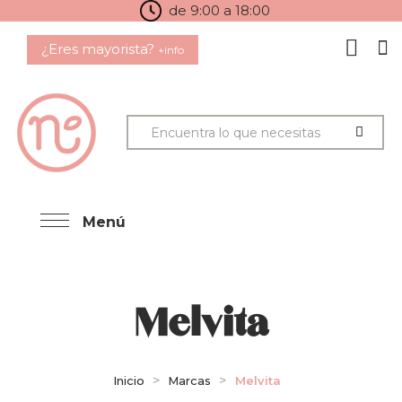
de 9:00 a 18:00
¿Eres mayorista?
+info
Menú
Melvita
Inicio
Marcas
Melvita