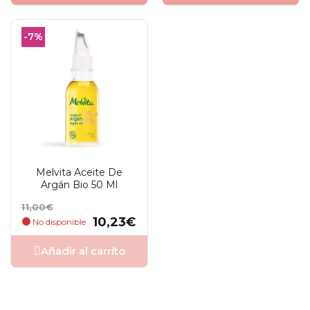
-7%
Melvita Aceite De
Argán Bio 50 Ml
Precio
Precio
11,00€
base
10,23€
No disponible
Añadir al carrito