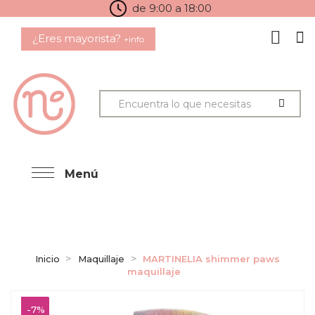
de 9:00 a 18:00
¿Eres mayorista?
+info
Menú
Inicio
Maquillaje
MARTINELIA shimmer paws
maquillaje
-7%
-7%