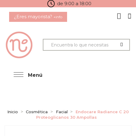
de 9:00 a 18:00
¿Eres mayorista?
+info
Menú
Inicio
Cosmética
Facial
Endocare Radiance C 20
Proteoglicanos 30 Ampollas