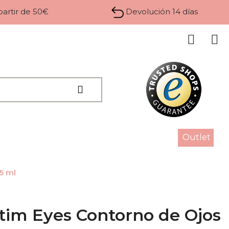
 partir de 50€
Devolución 14 días
Outlet
5 ml
im Eyes Contorno de Ojos