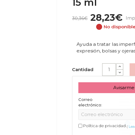
15 ml
28,23€
Imp
30,36€
No disponibl
Ayuda a tratar las imper
expresión, bolsas y ojeras
Cantidad
Avisarme
Correo
electrónico:
Política de privacidad
(
Lea 