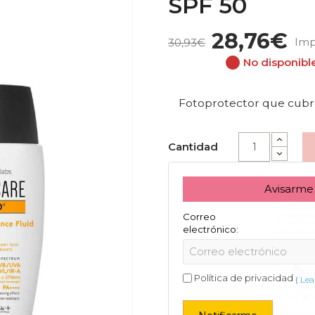
SPF 50
28,76€
Imp
30,93€
No disponibl
Fotoprotector que cubre
Cantidad
Avisarme
Correo
electrónico:
Política de privacidad
(
Lea 