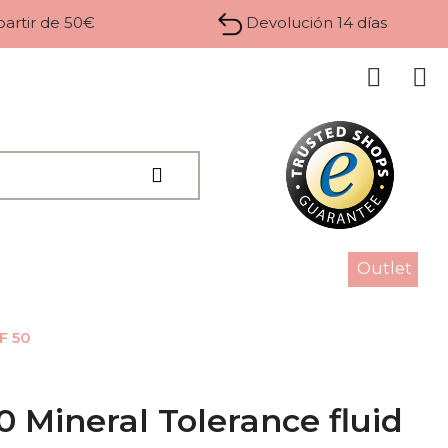
 partir de 50€
Devolución 14 días
Outlet
F 50
0 Mineral Tolerance fluid