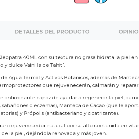
DETALLES DEL PRODUCTO
OPINI
opatra 40ML con su textura no grasa hidrata la piel e
 dulce Vainilla de Tahití.
de Agua Termal y Activos Botánicos, además de Manteca 
dermoprotectores que rejuvenecerán, calmarán y reparará
 antioxidante capaz de ayudar a regenerar la piel, aume
 sabañones o eczemas), Manteca de Cacao (que le aportar
orias) y Própolis (antibacteriano y cicatrizante).
an rejuvenecedor natural por su alto contenido en vitam
 de la piel, dejándola renovada y más joven.