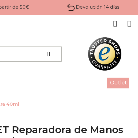
 partir de 50€
Devolución 14 días
Outlet
tra 40ml
T Reparadora de Manos