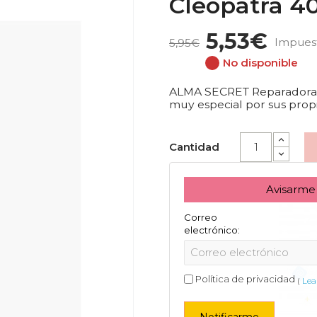
Cleopatra 4
5,53€
Impuest
5,95€
No disponible
ALMA SECRET Reparadora 
muy especial por sus propi
Cantidad
Avisarme
Correo
electrónico:
Política de privacidad
(
Lea 
Notificarme