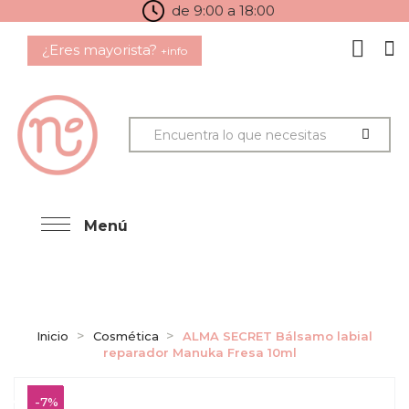
de 9:00 a 18:00
¿Eres mayorista?
+info
Menú
Inicio
Cosmética
ALMA SECRET Bálsamo labial
reparador Manuka Fresa 10ml
-7%
-7%