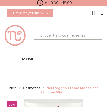
de 9:00 a 18:00
¿Eres mayorista?
+info
Menú
Inicio
Cosmética
Neutrogena Crema Manos con
Perfume 50ml
-7%
-7%