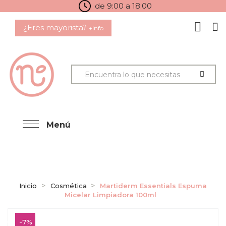
de 9:00 a 18:00
¿Eres mayorista?
+info
Menú
Inicio
Cosmética
Martiderm Essentials Espuma
Micelar Limpiadora 100ml
-7%
-7%