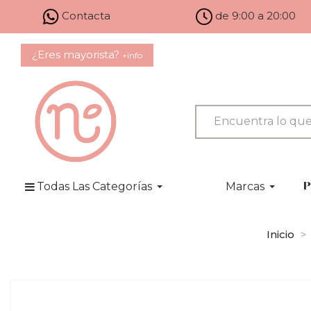
Contacta
de 9:00 a 20:00
¿Eres mayorista?
+info
Todas Las Categorías
Marcas
P
Inicio