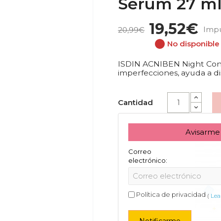
Sérum 27 m
19,52€
Impu
20,99€
No disponible
ISDIN ACNIBEN Night Conc
imperfecciones, ayuda a d
Cantidad
Avisarme
Correo
electrónico:
Política de privacidad
(
Lea 
Notificarme