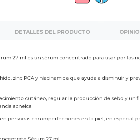
DETALLES DEL PRODUCTO
OPINI
um 27 ml es un sérum concentrado para usar por las no
ido, zinc PCA y niacinamida que ayuda a disminuir y pre
ecimiento cutáneo, regular la producción de sebo y unific
encia acneica.
n personas con imperfecciones en la piel, en especial p
oncentrate Sérum 27 ml