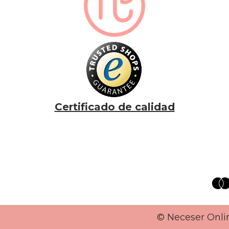
Certificado de calidad
©
Neceser On