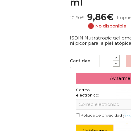
ml
9,86€
Impues
10,60€
No disponible
ISDIN Nutratropic gel emol
ni picor para la piel atópica
Cantidad
Avisarme
Correo
electrónico:
Política de privacidad
(
Lea 
Notificarme