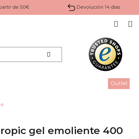
 partir de 50€
Devolución 14 días
Outlet
ml
ropic gel emoliente 400