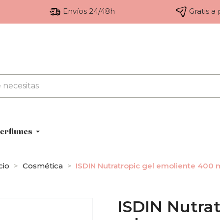
Envíos 24/48h
Gratis a
erfumes
cio
Cosmética
ISDIN Nutratropic gel emoliente 400 
ISDIN Nutrat