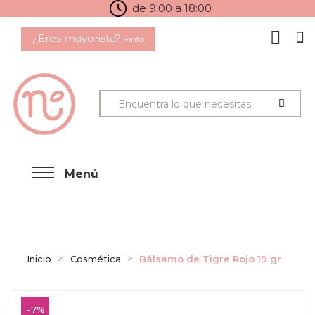
de 9:00 a 18:00
¿Eres mayorista?
+info
Menú
Inicio
Cosmética
Bálsamo de Tigre Rojo 19 gr
-7%
-7%