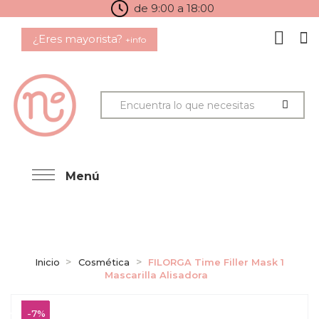
de 9:00 a 18:00
¿Eres mayorista?
+info
Menú
Inicio
Cosmética
FILORGA Time Filler Mask 1
Mascarilla Alisadora
-7%
-7%