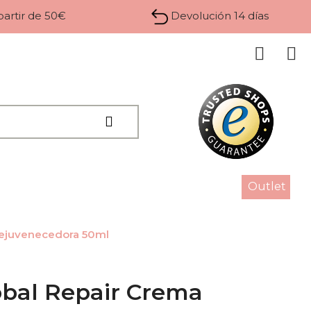
 partir de 50€
Devolución 14 días
Outlet
rejuvenecedora 50ml
bal Repair Crema