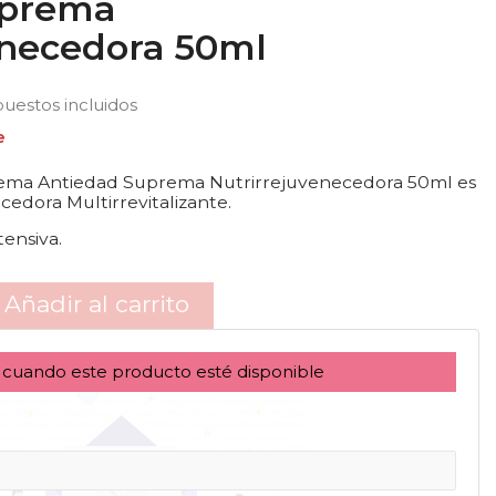
uprema
enecedora 50ml
uestos incluidos
e
rema Antiedad Suprema Nutrirrejuvenecedora 50ml es
edora Multirrevitalizante.
ensiva.
Añadir al carrito
 cuando este producto esté disponible