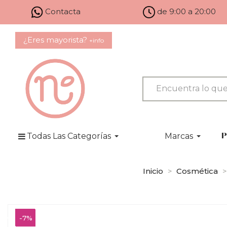
Contacta
de 9:00 a 20:00
¿Eres mayorista?
+info
Todas Las Categorías
Marcas
P
Inicio
Cosmética
-7%
-7%