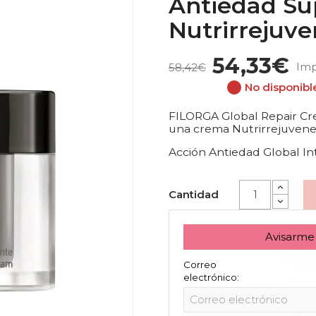
Antiedad S
Nutrirrejuv
54,33€
Imp
58,42€
No disponibl
FILORGA Global Repair C
una crema Nutrirrejuvenec
Acción Antiedad Global Int
Cantidad
Avisarme
Correo
electrónico: