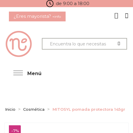
de 9:00 a 18:00
¿Eres mayorista?
+info
Menú
Inicio
Cosmética
MITOSYL pomada protectora 145gr
-7%
-7%