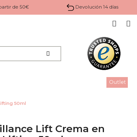
 partir de 50€
Devolución 14 días
Outlet
ifting 50ml
llance Lift Crema en