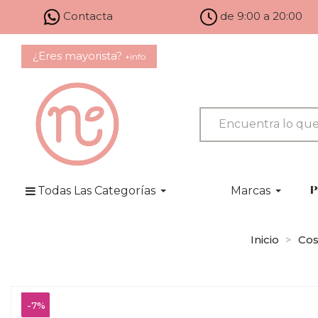
Contacta
de 9:00 a 20:00
¿Eres mayorista?
+info
Todas Las Categorías
Marcas
P
Inicio
Cos
-7%
-7%