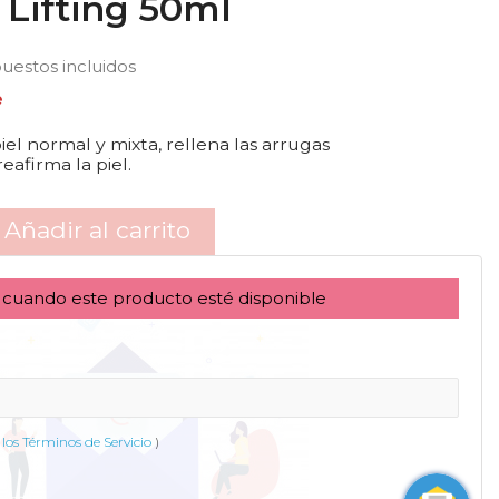
 Lifting 50ml
uestos incluidos
e
iel normal y mixta, rellena las arrugas
afirma la piel.
Añadir al carrito
 cuando este producto esté disponible
los Términos de Servicio
)