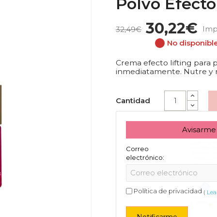
Polvo Efecto
30,22€
Imp
32,49€
No disponibl
Crema efecto lifting para p
inmediatamente. Nutre y re
Cantidad
Avisarme
Correo
electrónico:
Política de privacidad
(
Lea 
Notificarme