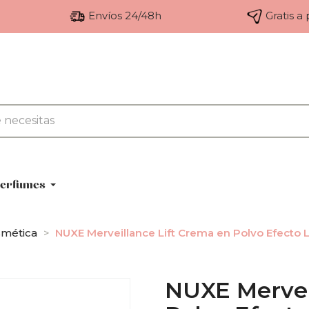
Envíos 24/48h
Gratis a
erfumes
mética
NUXE Merveillance Lift Crema en Polvo Efecto L
NUXE Mervei