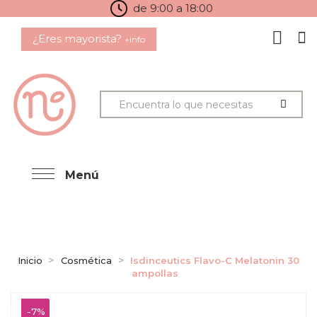
de 9:00 a 18:00
¿Eres mayorista?
+info
Menú
Inicio
Cosmética
Isdinceutics Flavo-C Melatonin 30
ampollas
-7%
-7%