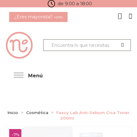
de 9:00 a 18:00
¿Eres mayorista?
+info
Menú
Inicio
Cosmética
Fascy Lab Anti-Sebum Cica Toner
200ml
-7%
-7%