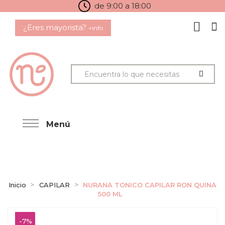
de 9:00 a 18:00
¿Eres mayorista?
+info
Menú
Inicio
CAPILAR
NURANA TONICO CAPILAR RON QUINA
500 ML
-7%
-7%