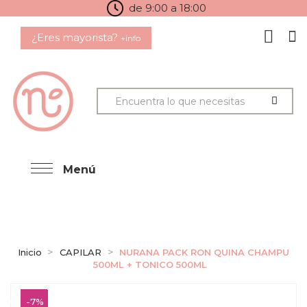
de 9:00 a 18:00
¿Eres mayorista?
+info
Menú
Inicio
CAPILAR
NURANA PACK RON QUINA CHAMPU
500ML + TONICO 500ML
-7%
-7%