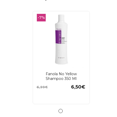
-7%
Fanola No Yellow
Shampoo 350 Ml
6,50€
Precio
Precio
6,99€
base
Añadir al carrito