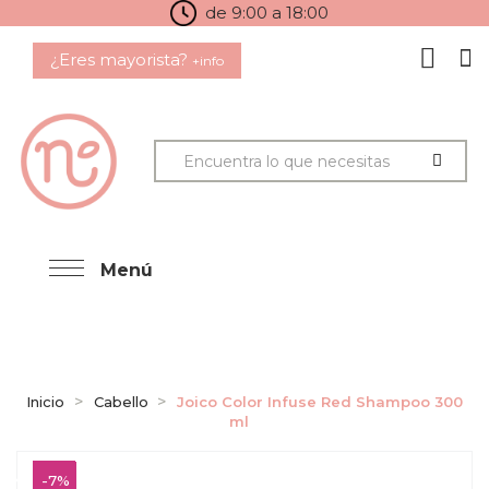
de 9:00 a 18:00
¿Eres mayorista?
+info
Menú
Inicio
Cabello
Joico Color Infuse Red Shampoo 300
ml
-7%
-7%