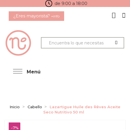
de 9:00 a 18:00
¿Eres mayorista?
+info
Menú
Inicio
Cabello
Lazartigue Huile des Rêves Aceite
Seco Nutritivo 50 ml
-7%
-7%