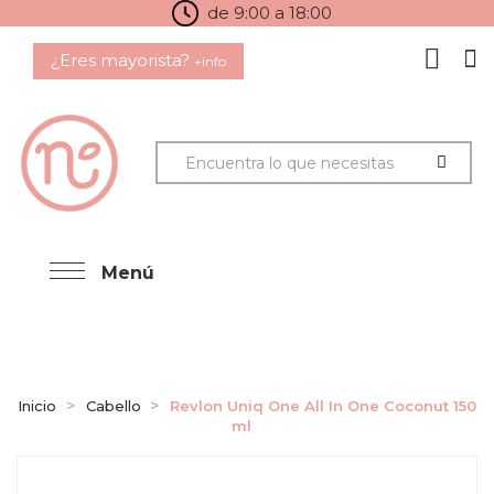
de 9:00 a 18:00
¿Eres mayorista?
+info
Menú
Inicio
Cabello
Revlon Uniq One All In One Coconut 150
ml