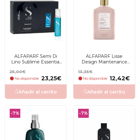
ALFAPARF Semi Di
ALFAPARF Lisse
Lino Sublime Essential
Design Maintenance
Oil Ampolla 12 X 13ml
Champú 250ml
Precio
Precio
Precio
Precio
25,00€
13,35€
base
base
23,25€
12,42€
No disponible
No disponible
Añadir al carrito
Añadir al carrito
-7%
-7%