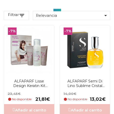
Filtrar
filter_list

Relevancia
-7%
-7%
ALFAPARF Lisse
ALFAPARF Semi Di
Design Keratin Kit
Lino Sublime Cristal
Alisado Express
Liquido 30 Ml
Precio
Precio
Precio
Precio
23,45€
14,00€
base
base
21,81€
13,02€
No disponible
No disponible
Añadir al carrito
Añadir al carrito