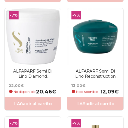
-7%
-7%
ALFAPARF Semi Di
ALFAPARF Semi Di
Lino Diamond
Lino Reconstruction
Illuminating Mask 500
Reparative Mask 200ml
Precio
Precio
Precio
Precio
22,00€
13,00€
Ml
base
base
20,46€
12,09€
No disponible
No disponible
Añadir al carrito
Añadir al carrito
-7%
-7%