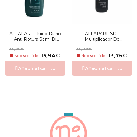
ALFAPARF Fluido Diario
ALFAPARF SDL
Anti Rotura Semi Di
Multiplicador De
Lino 125Ml
Nutrición 150ml
Precio
Precio
Precio
Precio
14,99€
14,80€
base
base
13,94€
13,76€
No disponible
No disponible
Añadir al carrito
Añadir al carrito